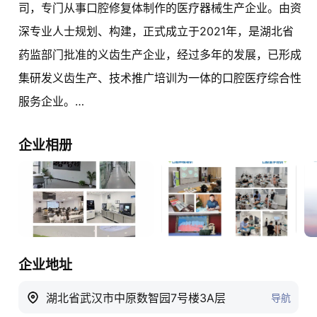
司，专门从事口腔修复体制作的医疗器械生产企业。由资
深专业人士规划、构建，正式成立于2021年，是湖北省
药监部门批准的义齿生产企业，经过多年的发展，已形成
集研发义齿生产、技术推广培训为一体的口腔医疗综合性
服务企业。

企业相册
代理产品有士卓曼、美格真、创英种植、3M-LAVA全瓷
系列产品；登腾、有方CBCT;埃蒙迪、欧欧医疗球型托槽
正畸系列产品；啄木鸟全系列产品；蓝野、西诺系列产
品；上海宣宇医用边柜系列；美国科尔修复系列产品；日
本马尼车针等国内外知名品牌产品。

企业地址
公司拥有国际先进的牙科工业智能制造设施，率先开启了
湖北省武汉市中原数智园7号楼3A层
导航
3D金属激光打印、3D数字化种植导板、数字化