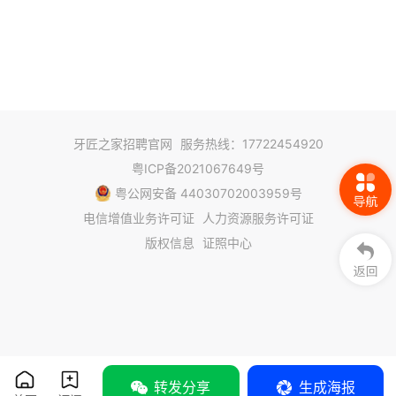
CAD/CAM椅旁修复技术，围绕牙科工业4.0的战略定位，
通过不断完善、创新发展、打造全数字化义齿产业的技术
革新平台，进一步提升义齿产品的性能和精准度，塑造了
“金美言”在国内行业领域的坚实品牌。我们的产品涵盖各
类固定、活动、口腔种植、口腔正畸等定制式口腔产品。
牙匠之家招聘官网
服务热线：17722454920
金美言公司产品被广泛应用于省内外的地级市三级甲等医
粤ICP备2021067649号
粤公网安备 44030702003959号
院、口腔专科医院等。

电信增值业务许可证
人力资源服务许可证
版权信息
证照中心
武汉市宏捷医疗器械有限公司创立于1999年，注册资本
2500万元，是湖北省首批获得口腔行业二、三类经营许
可证的公司，也是宏捷医疗集团发展的摇篮。经过二十多
年的发展，年销售额过亿元，已形成以口腔行业培训、义
齿加工、医疗设备、耗材销售的民营企业集团。

转发分享
生成海报